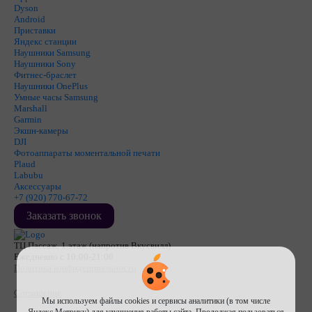
Dyson
Android
Приставки
Яндекс станции
Наушники Samsung
Наушники Sony
Фитнес-браслет
Наушники OnePlus
Умные часы Samsung
Marshall
Garmin
Экшн-камеры
DJI
Фотоаппараты моментальной печати
Plaud
Labubu
Аксессуары
+7 (920) 770-67-72
Заказать звонок
ТЦ Пассаж, 1 этаж (напротив Вкусвилл)
Ежедневно с 10:00-21:00
Политика конфиденциальности
Соглашение
Мы используем файлы cookies и сервисы аналитики (в том числе