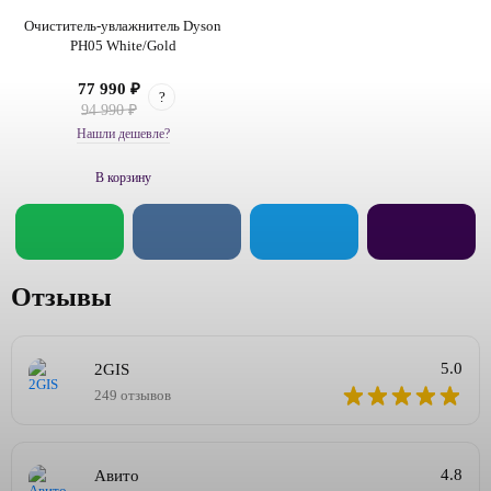
Очиститель-увлажнитель Dyson
PH05 White/Gold
77 990 ₽
?
94 990 ₽
Нашли дешевле?
В корзину
Отзывы
5.0
2GIS
249 отзывов
4.8
Авито