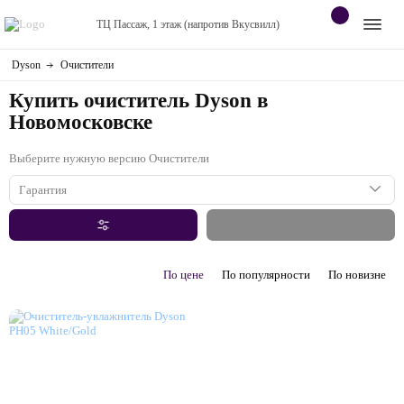
ТЦ Пассаж, 1 этаж (напротив Вкусвилл)
Dyson
Очистители
Apple
Контакты
Купить очиститель Dyson в
Dyson
Оплата
Новомосковске
Яндекс станции
Выберите нужную версию Очистители
О
магазине
Гарантия
Приставки
1 год
Android
По цене
По популярности
По новизне
Контакты
+7 (920) 770-67-72