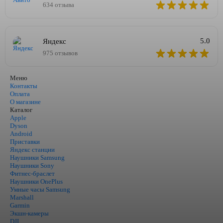
634 отзыва
5.0
Яндекс
975 отзывов
Меню
Контакты
Оплата
О магазине
Каталог
Apple
Dyson
Android
Приставки
Яндекс станции
Наушники Samsung
Наушники Sony
Фитнес-браслет
Наушники OnePlus
Умные часы Samsung
Marshall
Garmin
Экшн-камеры
DJI