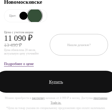
Новомосковске
Цвет:
Цена с учетом акции
11 090 ₽
13 490 ₽
Нашли дешевле?
Цена обновлена 20 июля,
актуальную цену уточняйте
Подробнее о цене
Купить
Можно приобрести в
рассрочку
начиная от 4 999 ₽ в месяц. Доступна
программа
Trade-in.
*Цена на товар указана по специальному предложению при оплате наличными.