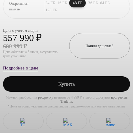
24 ГБ
16 ГБ
48 ГБ
36 ГБ
64 ГБ
Оперативная
память:
128 ГБ
Цена с учетом акции
557 990 ₽
680 990 ₽
Нашли дешевле?
Цена обновлена 5 июня, актуальную
цену уточняйте
Подробнее о цене
Купить
Можно приобрести в
рассрочку
начиная от 4 999 ₽ в месяц. Доступна
программа
Trade-in.
*Цена на товар указана по специальному предложению при оплате наличными.