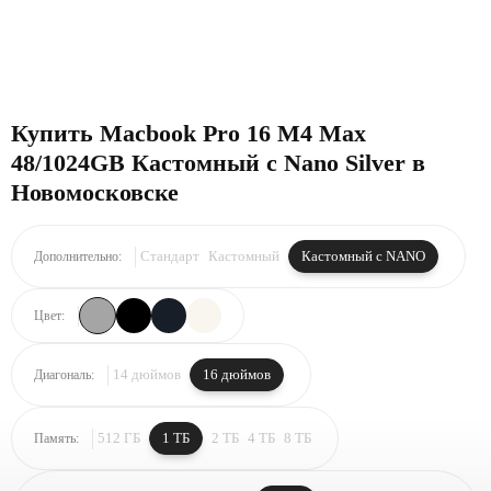
Купить Macbook Pro 16 M4 Max
48/1024GB Кастомный с Nano Silver в
Новомосковске
Стандарт
Кастомный
Кастомный с NANO
Дополнительно:
Цвет:
14 дюймов
16 дюймов
Диагональ:
512 ГБ
1 ТБ
2 ТБ
4 ТБ
8 ТБ
Память: