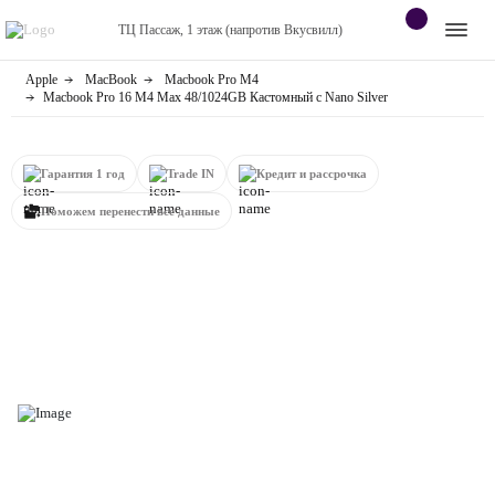
ТЦ Пассаж, 1 этаж (напротив Вкусвилл)
Apple
MacBook
Macbook Pro M4
Apple
Контакты
Macbook Pro 16 M4 Max 48/1024GB Кастомный с Nano Silver
Dyson
Оплата
Гарантия 1 год
Trade IN
Кредит и рассрочка
Яндекс станции
О
Поможем перенести все данные
магазине
Приставки
Android
Контакты
+7 (920) 770-67-72