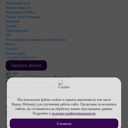
Наушники Sony
Фитнес-браслет
Наушники OnePlus
Умные часы Samsung
Marshall
Garmin
Экшн-камеры
DJI
Фотоаппараты моментальной печати
Plaud
Labubu
Аксессуары
+7 (920) 770-67-72
Заказать звонок
ТЦ Пассаж, 1 этаж (напротив Вкусвилл)
Ежедневно с 10:00-21:00
Политика конфиденциальности
Соглашение
Мы используем файлы cookies и сервисы аналитики (в том числе
Яндекс.Метрику) для улучшения работы сайта. Продолжая пользоваться
Принимаем к оплате
сайтом, вы соглашаетесь на обработку ваших персональных данных.
Подробнее в
политике конфиденциальности
ИП Ефимов Александр Олегович
ИНН
710607474670
Согласен
ОГРНИП
317715400053112