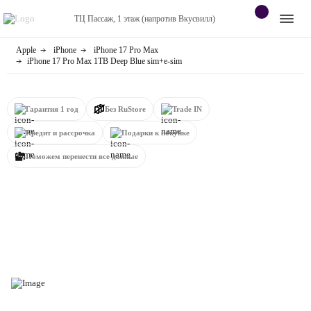
ТЦ Пассаж, 1 этаж (напротив Вкусвилл)
Apple
iPhone
iPhone 17 Pro Max
Apple
Контакты
iPhone 17 Pro Max 1TB Deep Blue sim+e-sim
Dyson
Оплата
Гарантия 1 год
Без RuStore
Trade IN
Яндекс станции
О
Кредит и рассрочка
Подарки к покупке
магазине
Приставки
Поможем перенести все данные
Android
Контакты
+7 (920) 770-67-72