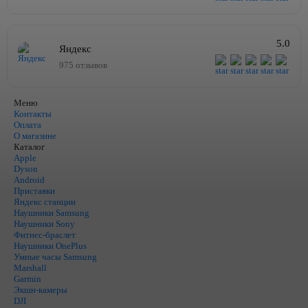
5.0
Яндекс
975 отзывов
Меню
Контакты
Оплата
О магазине
Каталог
Apple
Dyson
Android
Приставки
Яндекс станции
Наушники Samsung
Наушники Sony
Фитнес-браслет
Наушники OnePlus
Умные часы Samsung
Marshall
Garmin
Экшн-камеры
DJI