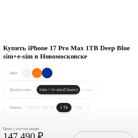
Купить iPhone 17 Pro Max 1TB Deep Blue
sim+e-sim в Новомосковске
Цвет:
1sim + 1e-sim (Classic)
e-sim
Доступ в сеть:
256 ГБ
512 ГБ
1 ТБ
2 ТБ
Память:
Цена с учетом акции
147 490 ₽