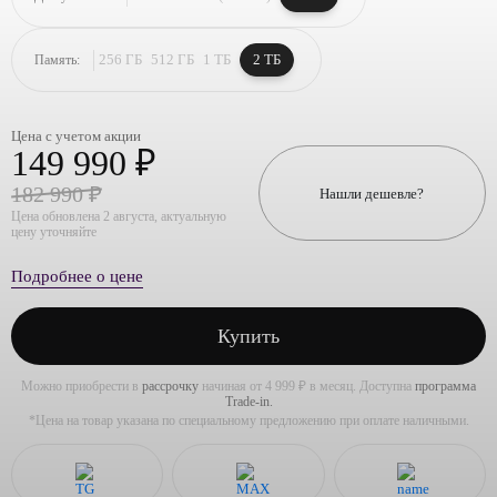
256 ГБ
512 ГБ
1 ТБ
2 ТБ
Память:
Цена с учетом акции
149 990 ₽
182 990 ₽
Нашли дешевле?
Цена обновлена 2 августа, актуальную
цену уточняйте
Подробнее о цене
Купить
Можно приобрести в
рассрочку
начиная от 4 999 ₽ в месяц. Доступна
программа
Trade-in.
*Цена на товар указана по специальному предложению при оплате наличными.