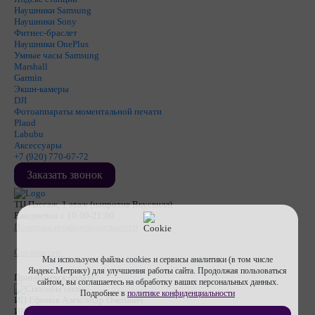
Наушники Samsung
Наушники Sony
Фитнес-браслет
Наушники OnePlus
Умные часы Samsung
Marshall
Garmin
Экшн-камеры
DJI
Фотоаппараты моментальной печати
Plaud
Labubu
Аксессуары
+7 (920) 770-67-72
Заказать звонок
ТЦ Пассаж, 1 этаж (напротив Вкусвилл)
Ежедневно с 10:00-21:00
Политика конфиденциальности
Соглашение
Мы используем файлы cookies и сервисы аналитики (в том числе
Яндекс.Метрику) для улучшения работы сайта. Продолжая пользоваться
Принимаем к оплате
сайтом, вы соглашаетесь на обработку ваших персональных данных.
Подробнее в
политике конфиденциальности
ИП Ефимов Александр Олегович
ИНН
710607474670