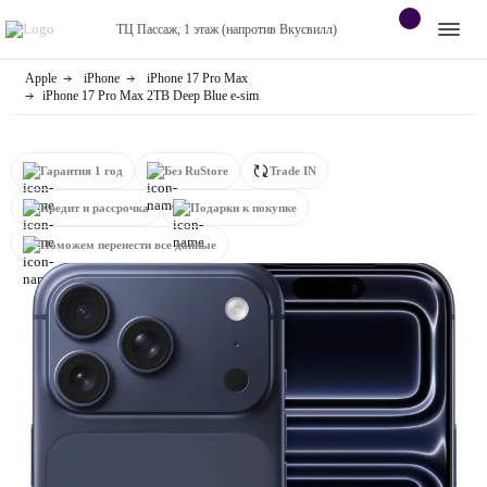
ТЦ Пассаж, 1 этаж (напротив Вкусвилл)
Apple
iPhone
iPhone 17 Pro Max
Apple
Контакты
iPhone 17 Pro Max 2TB Deep Blue e-sim
Dyson
Оплата
Гарантия 1 год
Без RuStore
Trade IN
Яндекс станции
О
Кредит и рассрочка
Подарки к покупке
магазине
Приставки
Поможем перенести все данные
Android
Контакты
+7 (920) 770-67-72