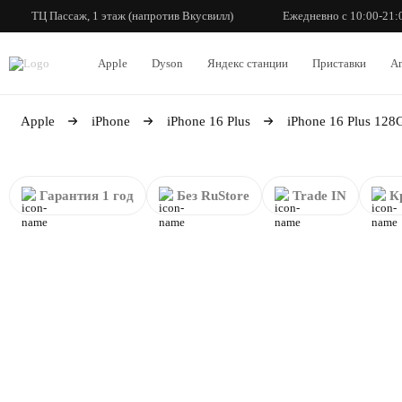
ТЦ Пассаж, 1 этаж (напротив Вкусвилл)
Ежедневно с 10:00-21:
Apple
Dyson
Яндекс станции
Приставки
An
Apple
iPhone
iPhone 16 Plus
iPhone 16 Plus 128
Гарантия 1 год
Без RuStore
Trade IN
К