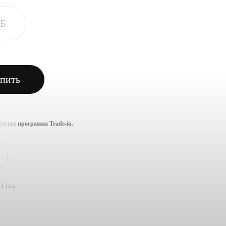
ГБ
пить
оступна
программа Trade-in.
1 год