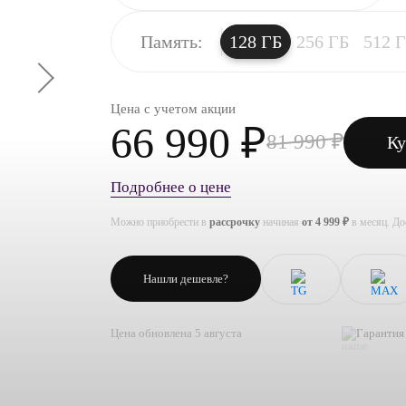
Память:
128 ГБ
256 ГБ
512 
Цена с учетом акции
66 990 ₽
81 990 ₽
Ку
Подробнее о цене
Можно приобрести в
рассрочку
начиная
от 4 999 ₽
в месяц. Д
Нашли дешевле?
Цена обновлена 5 августа
Гарантия 