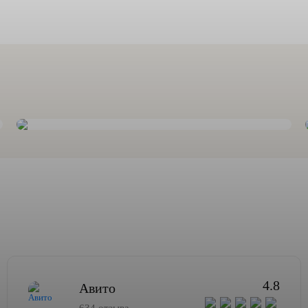
4.8
Авито