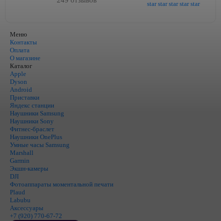
249 отзывов
Меню
Контакты
Оплата
О магазине
Каталог
Apple
Dyson
Android
Приставки
Яндекс станции
Наушники Samsung
Наушники Sony
Фитнес-браслет
Наушники OnePlus
Умные часы Samsung
Marshall
Garmin
Экшн-камеры
DJI
Фотоаппараты моментальной печати
Plaud
Labubu
Аксессуары
+7 (920) 770-67-72