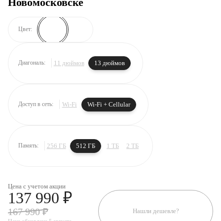
Новомосковске
Цвет:
11 дюймов
13 дюймов
Диагональ:
Wi-Fi
Wi-Fi + Cellular
Доступ в сеть:
256 ГБ
512 ГБ
1 ТБ
2 ТБ
Память:
Цена с учетом акции
137 990 ₽
167 990 ₽
Нашли дешевле?