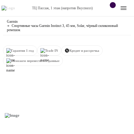
ТЦ Пассаж, 1 этаж (напротив Вкусвилл)
Garmin
Apple
Контакты
Спортивные часы Garmin Instinct 3, 45 мм, Solar, чёрный силиконовый
ремешок
Dyson
Оплата
Гарантия 1 год
Trade IN
Кредит и рассрочка
Яндекс станции
О
магазине
Поможем перенести все данные
Приставки
Android
Контакты
+7 (920) 770-67-72