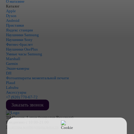
О магазине
Каталог
Apple
Dyson
Android
Приставки
Яндекс станции
Наушники Samsung
Наушники Sony
Фитнес-браслет
Наушники OnePlus
Умные часы Samsung
Marshall
Garmin
Экшн-камеры
DJI
Фотоаппараты моментальной печати
Plaud
Labubu
Аксессуары
+7 (920) 770-67-72
Заказать звонок
ТЦ Пассаж, 1 этаж (напротив Вкусвилл)
Ежедневно с 10:00-21:00
Политика конфиденциальности