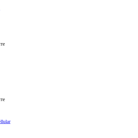
йте
йте
lular