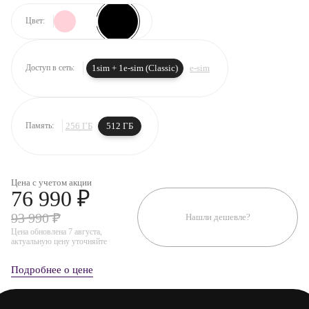
Цвет:
1sim + 1e-sim (Classic)
e-sim
Доступ в сеть:
256 ГБ
512 ГБ
Память:
Цена с учетом акции
76 990 ₽
93 990 ₽
Нашли дешевле?
Цена обновлена 7 августа,
актуальную цену уточняйте
Подробнее о цене