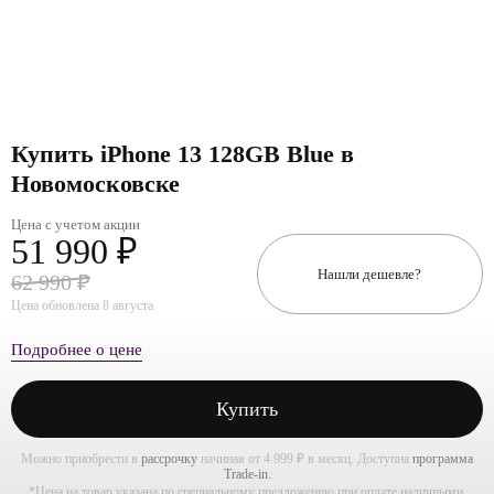
Купить iPhone 13 128GB Blue в
Новомосковске
Цена с учетом акции
51 990 ₽
Нашли дешевле?
62 990 ₽
Цена обновлена 8 августа
Подробнее о цене
Купить
Можно приобрести в
рассрочку
начиная от 4 999 ₽ в месяц. Доступна
программа
Trade-in.
*Цена на товар указана по специальному предложению при оплате наличными.