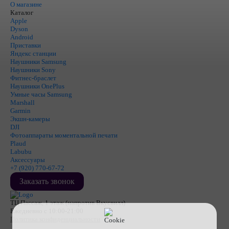
О магазине
Каталог
Apple
Dyson
Android
Приставки
Яндекс станции
Наушники Samsung
Наушники Sony
Фитнес-браслет
Наушники OnePlus
Умные часы Samsung
Marshall
Garmin
Экшн-камеры
DJI
Фотоаппараты моментальной печати
Plaud
Labubu
Аксессуары
+7 (920) 770-67-72
Заказать звонок
ТЦ Пассаж, 1 этаж (напротив Вкусвилл)
Ежедневно с 10:00-21:00
Политика конфиденциальности