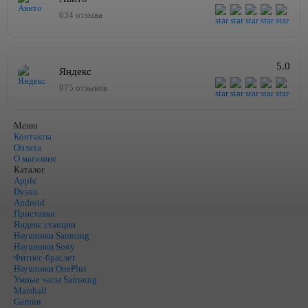
634 отзыва
5.0
Яндекс
975 отзывов
Меню
Контакты
Оплата
О магазине
Каталог
Apple
Dyson
Android
Приставки
Яндекс станции
Наушники Samsung
Наушники Sony
Фитнес-браслет
Наушники OnePlus
Умные часы Samsung
Marshall
Garmin