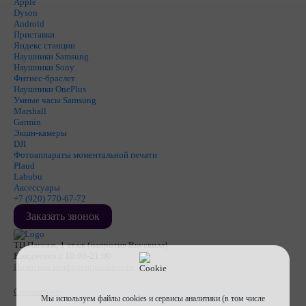
Apple
Dyson
Android
Приставки
Яндекс станции
Наушники Samsung
Наушники Sony
Фитнес-браслет
Наушники OnePlus
Умные часы Samsung
Marshall
Garmin
Экшн-камеры
DJI
Фотоаппараты моментальной печати
Plaud
Labubu
Аксессуары
+7 (920) 770-67-72
Заказать звонок
ТЦ Пассаж, 1 этаж (напротив Вкусвилл)
Ежедневно с 10:00-21:00
Политика конфиденциальности
Соглашение
Мы используем файлы cookies и сервисы аналитики (в том числе