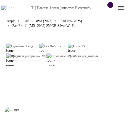
ТЦ Пассаж, 1 этаж (напротив Вкусвилл)
Apple
iPad
iPad (2025)
iPad Pro (2025)
Apple
Контакты
iPad Pro 11 (M5 | 2025) 256GB Silver Wi-Fi
Dyson
Оплата
Гарантия 1 год
Без RuStore
Trade IN
Яндекс станции
О
Кредит и рассрочка
Поможем перенести все данные
магазине
Приставки
Android
Контакты
+7 (920) 770-67-72