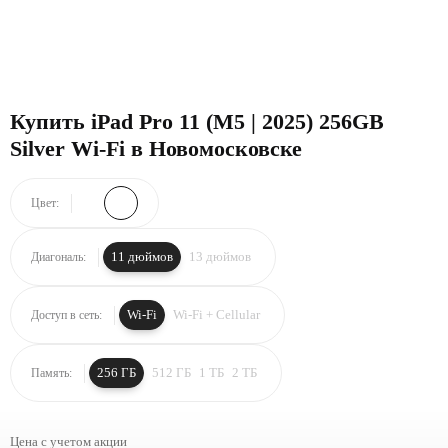
Купить iPad Pro 11 (M5 | 2025) 256GB
Silver Wi-Fi в Новомосковске
Цвет:
11 дюймов
13 дюймов
Диагональ:
Wi-Fi
Wi-Fi + Cellular
Доступ в сеть:
256 ГБ
512 ГБ
1 ТБ
2 ТБ
Память:
Цена с учетом акции